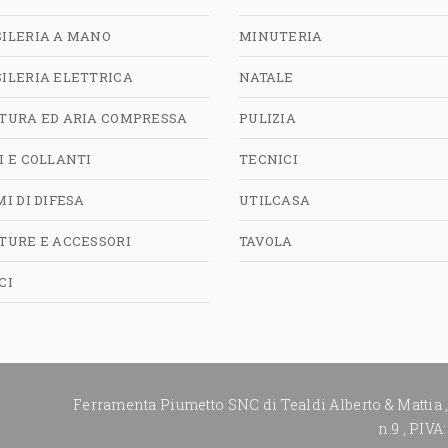
ILERIA A MANO
MINUTERIA
ILERIA ELETTRICA
NATALE
TURA ED ARIA COMPRESSA
PULIZIA
I E COLLANTI
TECNICI
MI DI DIFESA
UTILCASA
TURE E ACCESSORI
TAVOLA
CI
Ferramenta Piumetto SNC di Tealdi Alberto & Mattia
n.9
,
PIVA: