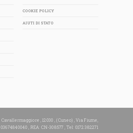
COOKIE POLICY
AIUTI DI STATO
,
Cavallermaggiore
,
12030
,
(Cuneo)
,
Via Fiume,
 03674840040
,
REA: CN-308577
,
Tel: 0172 382271