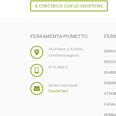
CONTINUA CON LO SHOPPING
FERRAMENTA PIUMETTO
FER
Via Fiume, n.9
,
12030
,
IDRAU
Cavallermaggiore
EDILIZ
0172 382271
GIARD
SIDER
Inviaci una Email:
Contattaci
VITER
CASAL
FERR