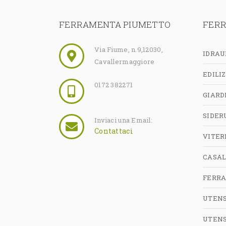
FERRAMENTA PIUMETTO
FER
Via Fiume, n.9
,
12030
,
IDRAU
Cavallermaggiore
EDILIZ
0172 382271
GIARD
SIDER
Inviaci una Email:
Contattaci
VITER
CASAL
FERR
UTENS
UTENS