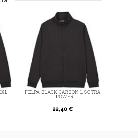
XXL
FELPA BLACK CARBON L SOTRA
FELPA BL
UPOWER
22,40 €