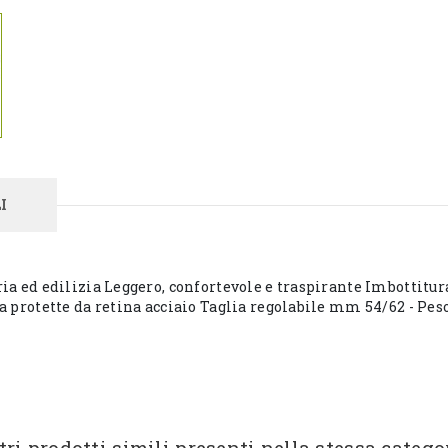
I
ria ed edilizia Leggero, confortevole e traspirante Imbottitur
ia protette da retina acciaio Taglia regolabile mm 54/62 - Pes
tri prodotti simili presenti nella stessa catego