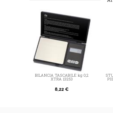
X TAGLIO
BILANCIA TASCABILE kg 0,2
ST
12 KRINO
XTRA 13253
PI
8,22 €