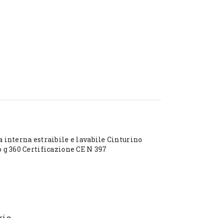
a interna estraibile e lavabile Cinturino
o g 360 Certificazione CE N 397
ria